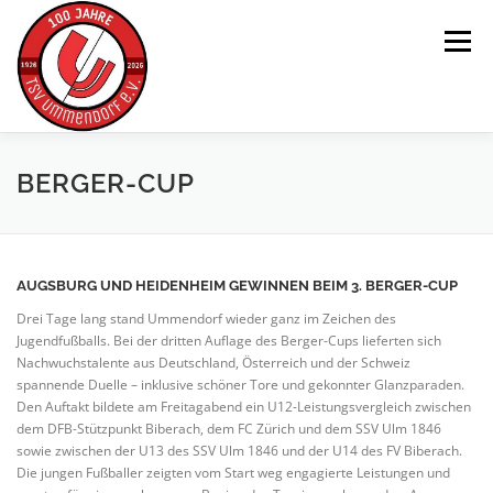
Zum
Inhalt
Menü
springen
HOME
WISSENSWERTES
IMPRESSUM
BERGER-CUP
DATENSCHUTZ
KONTAKT
AUGSBURG UND HEIDENHEIM GEWINNEN BEIM 3. BERGER-CUP
Drei Tage lang stand Ummendorf wieder ganz im Zeichen des
Jugendfußballs. Bei der dritten Auflage des Berger-Cups lieferten sich
Nachwuchstalente aus Deutschland, Österreich und der Schweiz
spannende Duelle – inklusive schöner Tore und gekonnter Glanzparaden.
Den Auftakt bildete am Freitagabend ein U12-Leistungsvergleich zwischen
dem DFB-Stützpunkt Biberach, dem FC Zürich und dem SSV Ulm 1846
sowie zwischen der U13 des SSV Ulm 1846 und der U14 des FV Biberach.
Die jungen Fußballer zeigten vom Start weg engagierte Leistungen und