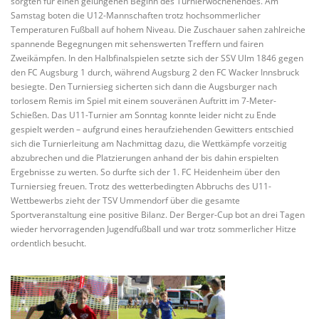
sorgten für einen gelungenen Beginn des Turnierwochenendes. Am
Samstag boten die U12-Mannschaften trotz hochsommerlicher
Temperaturen Fußball auf hohem Niveau. Die Zuschauer sahen zahlreiche
spannende Begegnungen mit sehenswerten Treffern und fairen
Zweikämpfen. In den Halbfinalspielen setzte sich der SSV Ulm 1846 gegen
den FC Augsburg 1 durch, während Augsburg 2 den FC Wacker Innsbruck
besiegte. Den Turniersieg sicherten sich dann die Augsburger nach
torlosem Remis im Spiel mit einem souveränen Auftritt im 7-Meter-
Schießen. Das U11-Turnier am Sonntag konnte leider nicht zu Ende
gespielt werden – aufgrund eines heraufziehenden Gewitters entschied
sich die Turnierleitung am Nachmittag dazu, die Wettkämpfe vorzeitig
abzubrechen und die Platzierungen anhand der bis dahin erspielten
Ergebnisse zu werten. So durfte sich der 1. FC Heidenheim über den
Turniersieg freuen. Trotz des wetterbedingten Abbruchs des U11-
Wettbewerbs zieht der TSV Ummendorf über die gesamte
Sportveranstaltung eine positive Bilanz. Der Berger-Cup bot an drei Tagen
wieder hervorragenden Jugendfußball und war trotz sommerlicher Hitze
ordentlich besucht.